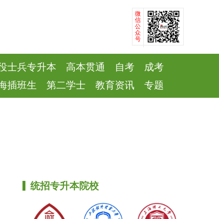
微
信
公
众
号
役士兵专升本
高本贯通
自考
成考
海插班生
第二学士
教育资讯
专题
统招专升本院校