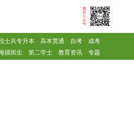
微
信
公
众
号
役士兵专升本
高本贯通
自考
成考
海插班生
第二学士
教育资讯
专题