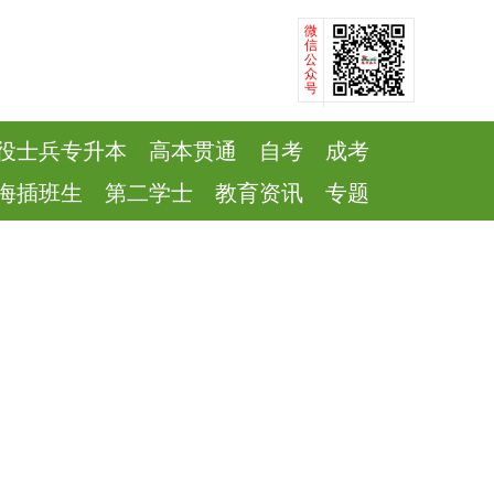
微
信
公
众
号
役士兵专升本
高本贯通
自考
成考
海插班生
第二学士
教育资讯
专题