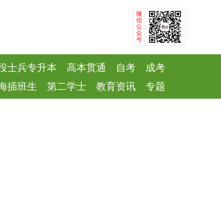
微
信
公
众
号
役士兵专升本
高本贯通
自考
成考
海插班生
第二学士
教育资讯
专题